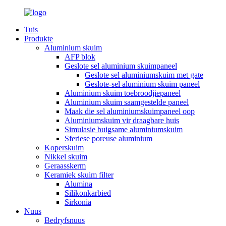
Tuis
Produkte
Aluminium skuim
AFP blok
Geslote sel aluminium skuimpaneel
Geslote sel aluminiumskuim met gate
Geslote-sel aluminium skuim paneel
Aluminium skuim toebroodjiepaneel
Aluminium skuim saamgestelde paneel
Maak die sel aluminiumskuimpaneel oop
Aluminiumskuim vir draagbare huis
Simulasie buigsame aluminiumskuim
Sferiese poreuse aluminium
Koperskuim
Nikkel skuim
Geraasskerm
Keramiek skuim filter
Alumina
Silikonkarbied
Sirkonia
Nuus
Bedryfsnuus