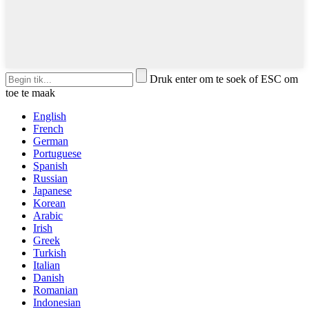
Druk enter om te soek of ESC om
toe te maak
English
French
German
Portuguese
Spanish
Russian
Japanese
Korean
Arabic
Irish
Greek
Turkish
Italian
Danish
Romanian
Indonesian