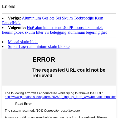
En ens
Vorige:
Aluminium Geslote Sel Skuim Toebroodjie Kern
Paneelblok
Volgende:
Hoë aluminium stene 40 PPI oopsel keramiek
heuningkoek skuim filter vir belegging aluminium legering giet
Metaal skuimblok
Super Lager aluminium skuimblokke