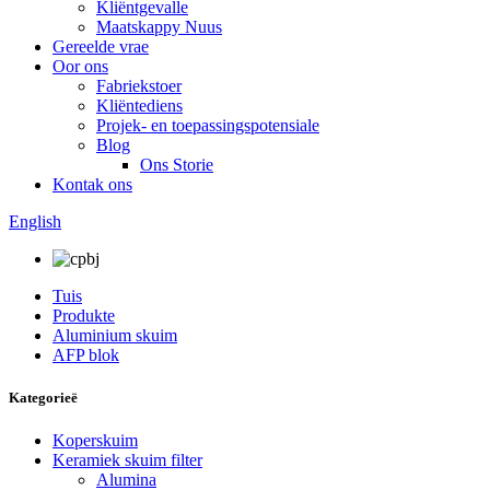
Kliëntgevalle
Maatskappy Nuus
Gereelde vrae
Oor ons
Fabriekstoer
Kliëntediens
Projek- en toepassingspotensiale
Blog
Ons Storie
Kontak ons
English
Tuis
Produkte
Aluminium skuim
AFP blok
Kategorieë
Koperskuim
Keramiek skuim filter
Alumina