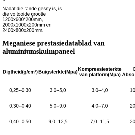
Nadat die rande gesny is, is
die voltooide grootte
1200x600*200mm,
2000x1000x200mm en
2400x800x200mm.
Meganiese prestasiedatablad van
aluminiumskuimpaneel
Kompressiesterkte
Digtheid
(
g/cm³)
Buigsterkte
(
Mpa)
van platform
(
Mpa)
Abso
0,25--0,30
3,0--5,0
3,0--4,0
10
0,30--0,40
5,0--9,0
4,0--7,0
20
0,40--0,50
9,0--13,5
7,0--11,5
30