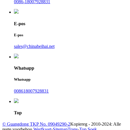
0086-18007928831
E-pos
E-pos
sales@chinabeihai.net
Whatsapp
Whatsapp
008618007928831
Top
© Guangdong TKP No. 09049290-2
Kopiereg - 2010-2024: Alle
regte voorbehou.
Werfkaart
-
SitemapTrans
-
Top Soek