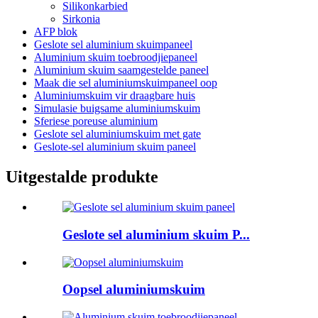
Silikonkarbied
Sirkonia
AFP blok
Geslote sel aluminium skuimpaneel
Aluminium skuim toebroodjiepaneel
Aluminium skuim saamgestelde paneel
Maak die sel aluminiumskuimpaneel oop
Aluminiumskuim vir draagbare huis
Simulasie buigsame aluminiumskuim
Sferiese poreuse aluminium
Geslote sel aluminiumskuim met gate
Geslote-sel aluminium skuim paneel
Uitgestalde produkte
Geslote sel aluminium skuim P...
Oopsel aluminiumskuim