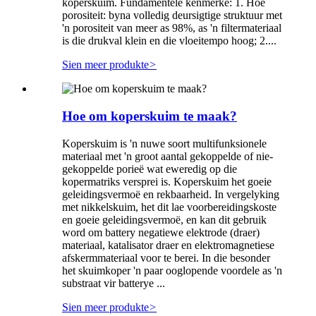
koperskuim. Fundamentele kenmerke: 1. Hoë
porositeit: byna volledig deursigtige struktuur met
'n porositeit van meer as 98%, as 'n filtermateriaal
is die drukval klein en die vloeitempo hoog; 2....
Sien meer produkte
>
Hoe om koperskuim te maak?
Koperskuim is 'n nuwe soort multifunksionele
materiaal met 'n groot aantal gekoppelde of nie-
gekoppelde porieë wat eweredig op die
kopermatriks versprei is. Koperskuim het goeie
geleidingsvermoë en rekbaarheid. In vergelyking
met nikkelskuim, het dit lae voorbereidingskoste
en goeie geleidingsvermoë, en kan dit gebruik
word om battery negatiewe elektrode (draer)
materiaal, katalisator draer en elektromagnetiese
afskermmateriaal voor te berei. In die besonder
het skuimkoper 'n paar ooglopende voordele as 'n
substraat vir batterye ...
Sien meer produkte
>