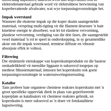
elektrodemateriaal gebruik word vir elektrolitiese herwinning van
koperbevattende afvalwater, wat wye toepassingsvooruitsigte het.
Impak weerstand
Wanneer die eksterne impak op die koper skuim saamgestelde
materiaal, verspring multi-rigting vir die filament deursnee 'n baie
kinetiese energie te absorbeer, wat lei tot elastiese vervorming,
plastiese vervorming, verdigting van die drie fases, die saamgestelde
vesel materiaal 'n rol te speel in onderskepping, in sy gesamentlike
aksie om die impak weerstand, termiese diffusie en vibrasie
absorpsie effek te voltooi.
Filtrering
Die strukturele eienskappe van koperskuimprodukte en die basiese
onskadelikheid vir menslike liggaam is suksesvol toegepas op
mediese filtrasiemateriaal; intussen het koperskuim ook goeie
toepassingsvooruitsigte in watersuiweringstoerusting.
Katalise
Tans probeer baie organiese chemiese reaksies koperskuim met 'n
groot spesifieke oppervlak direk in plaas van geperforeerde
koperplate as katalisators vir chemiese reaksies gebruik, en
koperskuim is meer suksesvol as 'n draer vir fotokatalitiese
lugsuiwering.