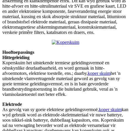
afskerming en klankdempende effek. Dit kan wyd gebruik word as
hitte-afvoer en hitte-uitruilmateriaal vir SVE en grafiese kaart, LED
en ander elektroniese komponente, faseverandering energie stoor
materiaal, kussing en skok absorpsie struktuur materiaal, litiumioon
of brandstofsel elektrode materiaal, geraas dissipasie materiaal,
elektromagnetiese afskermingsmateriaal, konstruksiemateriaal,
verskeie primêre filters, katalisators en draers, ens.
Hooftoepassings
Hittegeleiding
Koperskuim het uitstekende termiese geleidingsvermoë en
oënskynlike deurlaatbaarheid, en word gemaak in hitte-
afvoermotors, elektriese toestelle, ens.; daarby,
koper skuim
het 'n
uitstekende vlamvertragende materiaal geword as gevolg van sy
goeie termiese geleidingsvermoë, en is in baie gevorderde
brandbestrydingstoerusting in die buiteland gebruik, veral as 'n
vlamisolasietoestel met beter effek.
Elektrode
As gevolg van sy goeie elektriese geleidingsvermoë,
koper skuim
kan
wyd gebruik word as elektrode-skeletmateriaal vir nuwe batterye,
soos nikkel-sink batterye, dubbellaag kapasitors, ens. Koperskuim
sal na verwagting bevorder word as elektrode versamelaar vir
dubbellaag kapasitors; daarbenewens kan koperskuim ook as