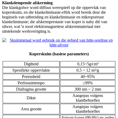
Klankdempende afskerming
Die klankgolwe word diffuus weerspieël op die oppervlak van
koperskuim, en die klankeliminasie-effek word bereik deur die
beginsels van uitbreiding en klankeliminasie en mikroporeuse
klankeliminasie; die afskermprestasie van koper is naby dié van
silwer, wat 'n soort elektromagnetiese afskermmateriaal met
uitstekende werkverrigting is.
Koperskuim (basiese parameters)
Digtheid
0,15~5g/cm³
Spesifieke oppervlakte
0,5 ~ 12 m²/g
Poreusheid
40~95%
Perforasietempo
≥99%
Diafragma grootte
300 nm ~ 2 mm
Aangepas volgens
Dikte
klantbehoeftes
Aangepas volgens
Area grootte
klantbehoeftes
Suiwer koper (99,9%) en ander