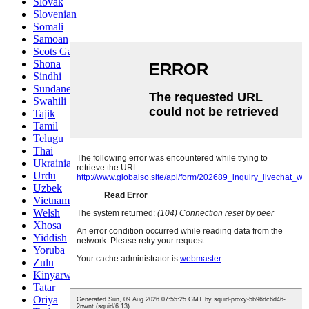
Slovak
Slovenian
Somali
Samoan
Scots Gaelic
Shona
Sindhi
Sundanese
Swahili
Tajik
Tamil
Telugu
Thai
Ukrainian
Urdu
Uzbek
Vietnamese
Welsh
Xhosa
Yiddish
Yoruba
Zulu
Kinyarwanda
Tatar
Oriya