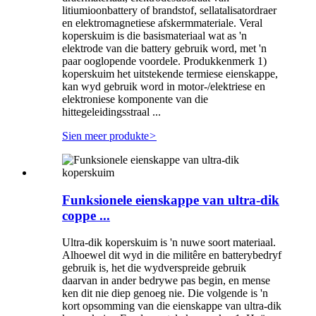
litiumioonbattery of brandstof, sellatalisatordraer
en elektromagnetiese afskermmateriale. Veral
koperskuim is die basismateriaal wat as 'n
elektrode van die battery gebruik word, met 'n
paar ooglopende voordele. Produkkenmerk 1)
koperskuim het uitstekende termiese eienskappe,
kan wyd gebruik word in motor-/elektriese en
elektroniese komponente van die
hittegeleidingsstraal ...
Sien meer produkte
>
Funksionele eienskappe van ultra-dik
coppe ...
Ultra-dik koperskuim is 'n nuwe soort materiaal.
Alhoewel dit wyd in die militêre en batterybedryf
gebruik is, het die wydverspreide gebruik
daarvan in ander bedrywe pas begin, en mense
ken dit nie diep genoeg nie. Die volgende is 'n
kort opsomming van die eienskappe van ultra-dik