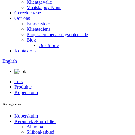
Kliëntgevalle
Maatskappy Nuus
Gereelde vrae
Oor ons
Fabriekstoer
Kliëntediens
Projek- en toepassingspotensiale
Blog
Ons Storie
Kontak ons
English
Tuis
Produkte
Koperskuim
Kategorieë
Koperskuim
Keramiek skuim filter
Alumina
Silikonkarbied