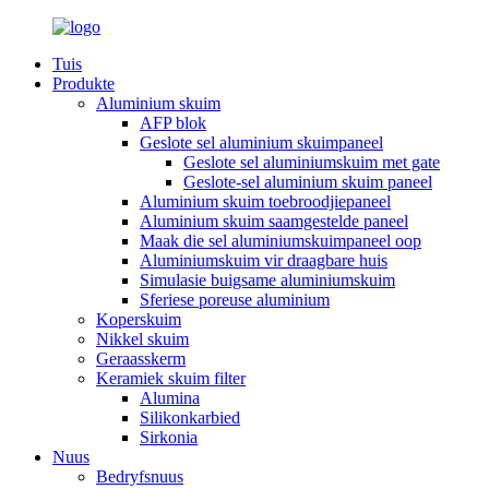
Tuis
Produkte
Aluminium skuim
AFP blok
Geslote sel aluminium skuimpaneel
Geslote sel aluminiumskuim met gate
Geslote-sel aluminium skuim paneel
Aluminium skuim toebroodjiepaneel
Aluminium skuim saamgestelde paneel
Maak die sel aluminiumskuimpaneel oop
Aluminiumskuim vir draagbare huis
Simulasie buigsame aluminiumskuim
Sferiese poreuse aluminium
Koperskuim
Nikkel skuim
Geraasskerm
Keramiek skuim filter
Alumina
Silikonkarbied
Sirkonia
Nuus
Bedryfsnuus