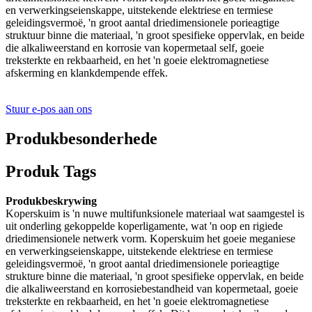
en verwerkingseienskappe, uitstekende elektriese en termiese
geleidingsvermoë, 'n groot aantal driedimensionele porieagtige
struktuur binne die materiaal, 'n groot spesifieke oppervlak, en beide
die alkaliweerstand en korrosie van kopermetaal self, goeie
treksterkte en rekbaarheid, en het 'n goeie elektromagnetiese
afskerming en klankdempende effek.
Stuur e-pos aan ons
Produkbesonderhede
Produk Tags
Produkbeskrywing
Koperskuim is 'n nuwe multifunksionele materiaal wat saamgestel is
uit onderling gekoppelde koperligamente, wat 'n oop en rigiede
driedimensionele netwerk vorm. Koperskuim het goeie meganiese
en verwerkingseienskappe, uitstekende elektriese en termiese
geleidingsvermoë, 'n groot aantal driedimensionele porieagtige
strukture binne die materiaal, 'n groot spesifieke oppervlak, en beide
die alkaliweerstand en korrosiebestandheid van kopermetaal, goeie
treksterkte en rekbaarheid, en het 'n goeie elektromagnetiese