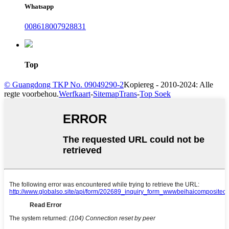
Whatsapp
008618007928831
Top
© Guangdong TKP No. 09049290-2
Kopiereg - 2010-2024: Alle
regte voorbehou.
Werfkaart
-
SitemapTrans
-
Top Soek